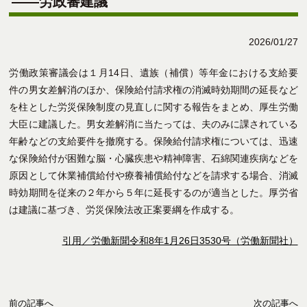
――労政審建議
2026/01/27
労働政策審議会は１月14日、遺族（補償）等年金における支給要
件の男女差解消のほか、保険給付請求権の消滅時効期間の延長など
を柱とした労災保険制度の見直しに関する報告をまとめ、厚生労働
大臣に建議した。男女差解消に当たっては、夫のみに課されている
年齢などの支給要件を撤廃する。保険給付請求権については、迅速
な保険給付が困難な脳・心臓疾患や精神障害、石綿関連疾病などを
原因として休業補償給付や療養補償給付などを請求する場合、消滅
時効期間を従来の２年から５年に延長するのが適当とした。厚労省
は建議に基づき、労災保険法改正案要綱を作成する。
引用／労働新聞令和8年1月26日3530号（労働新聞社）
前の記事へ
次の記事へ