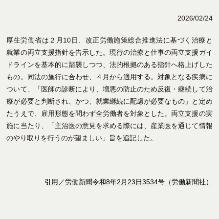
2026/02/24
厚生労働省は２月10日、改正労働施策総合推進法に基づく治療と
就業の両立支援指針を告示した。現行の治療と仕事の両立支援ガイ
ドラインを基本的に踏襲しつつ、法的根拠のある指針へ格上げした
もの。同法の施行に合わせ、４月から適用する。対象となる疾病に
ついて、「医師の診断により、増悪の防止のため反復・継続して治
療が必要と判断され、かつ、就業継続に配慮が必要なもの」と定め
たうえで、雇用形態を問わず全労働者を対象とした。両立支援の実
施に当たり、「主治医の意見を求める際には、産業医を通じて情報
のやり取りを行うのが望ましい」旨を追記した。
引用／労働新聞令和8年2月23日3534号（労働新聞社）