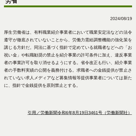
労省
2024/08/19
厚生労働省は、有料職業紹介事業者において職業安定法などの法令
遵守が徹底されていないことから、労働力需給調整機能の強化策を
講じる方針だ。同法に基づく指針で定めている就職者などへの「お
祝い金」や転職勧奨の禁止を紹介事業の許可条件に加え、違反事業
者の事業許可を取り消せるようにする。省令改正も行い、紹介事業
者の手数料実績の公開を義務付ける。求職者への金銭提供が禁止さ
れていない求人メディアなど募集情報等提供事業者については新た
に、指針で金銭提供を原則禁止とする。
引用／労働新聞令和6年8月19日3461号（労働新聞社）