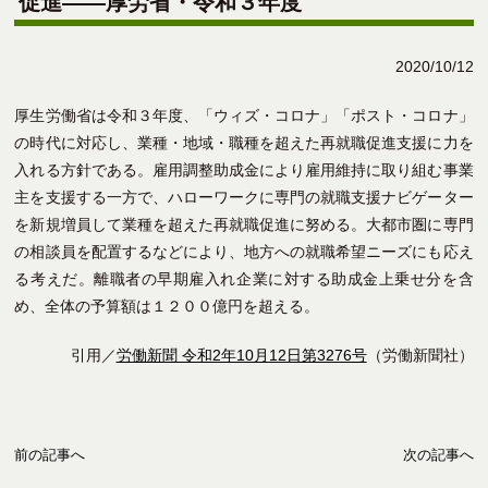
促進――厚労省・令和３年度
2020/10/12
厚生労働省は令和３年度、「ウィズ・コロナ」「ポスト・コロナ」
の時代に対応し、業種・地域・職種を超えた再就職促進支援に力を
入れる方針である。雇用調整助成金により雇用維持に取り組む事業
主を支援する一方で、ハローワークに専門の就職支援ナビゲーター
を新規増員して業種を超えた再就職促進に努める。大都市圏に専門
の相談員を配置するなどにより、地方への就職希望ニーズにも応え
る考えだ。離職者の早期雇入れ企業に対する助成金上乗せ分を含
め、全体の予算額は１２００億円を超える。
引用／
労働新聞 令和2年10月12日第3276号
（労働新聞社）
前の記事へ
次の記事へ