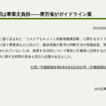
用は事業主負担――厚労省がガイドライン案
2023/09
に盛り込まれた「リスクアセスメント対象物健康診断」に関するガイ
り扱う事業者などに向けて、健診実施の要否の判断方法や実施頻度、
められていないため、検査する項目について事前に労働者に説明する
診に要する時間の賃金も支払う必要があるとした。
引用／労働新聞令和5年9月4日3415号（労働新聞
次の記