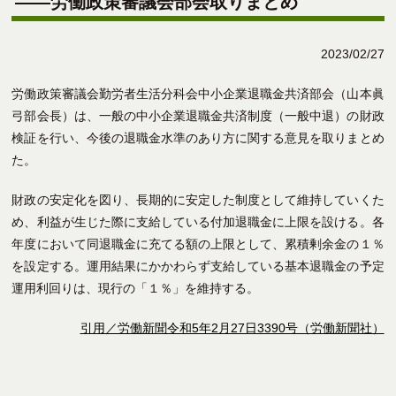
――労働政策審議会部会取りまとめ
2023/02/27
労働政策審議会勤労者生活分科会中小企業退職金共済部会（山本眞
弓部会長）は、一般の中小企業退職金共済制度（一般中退）の財政
検証を行い、今後の退職金水準のあり方に関する意見を取りまとめ
た。
財政の安定化を図り、長期的に安定した制度として維持していくた
め、利益が生じた際に支給している付加退職金に上限を設ける。各
年度において同退職金に充てる額の上限として、累積剰余金の１％
を設定する。運用結果にかかわらず支給している基本退職金の予定
運用利回りは、現行の「１％」を維持する。
引用／労働新聞令和5年2月27日3390号（労働新聞社）