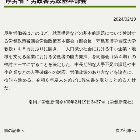
厚労省・労政審労政基本部会
2024/02/19
厚生労働省はこのほど、就業構造などの基本的課題について検討す
る労働政策審議会労働政策基本部会（部会長・守島基博学習院大学
教授）を８カ月ぶりに開き、「人口減少社会における中小企業・地
域を支える産業における労働者の能力発揮」を同部会（第４期）の
検討テーマにすることを決定した。中長期的な人手不足の課題や中
小企業などの人手確保への対応、労働政策のあり方などを論点に、
検討を進める。令和６年度末をめどに報告書を取りまとめる方針
だ。
引用／労働新聞令和6年2月19日3437号（労働新聞社）
前の記事へ
次の記事へ