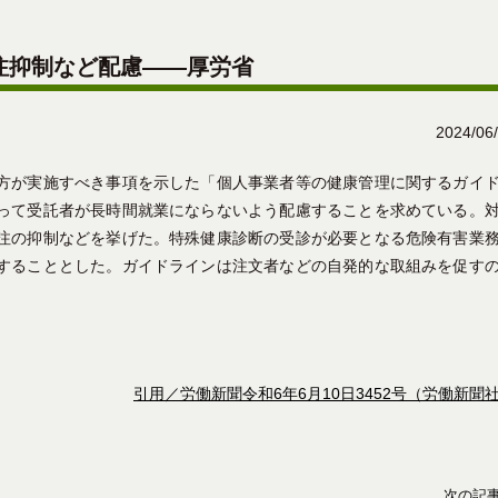
注抑制など配慮――厚労省
2024/06
方が実施すべき事項を示した「個人事業者等の健康管理に関するガイ
って受託者が長時間就業にならないよう配慮することを求めている。
注の抑制などを挙げた。特殊健康診断の受診が必要となる危険有害業
することとした。ガイドラインは注文者などの自発的な取組みを促す
引用／労働新聞令和6年6月10日3452号（労働新聞
次の記