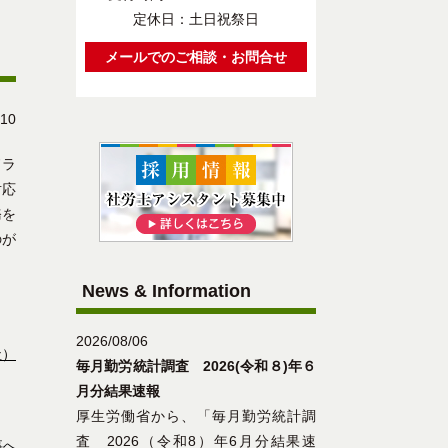
定休日：土日祝祭日
メールでのご相談・お問合せ
/10
ドラ
対応
務を
のが
News & Information
2026/08/06
社）
毎月勤労統計調査 2026(令和８)年６
月分結果速報
厚生労働省から、「毎月勤労統計調
査 2026（令和8）年6月分結果速
事へ