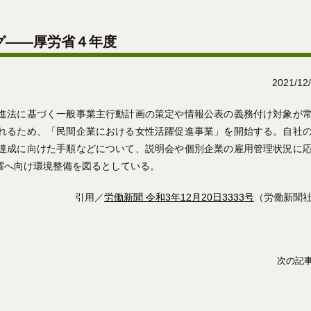
グ――厚労省４年度
2021/12
進法に基づく一般事業主行動計画の策定や情報公表の義務付け対象が
れるため、「民間企業における女性活躍促進事業」を開始する。自社
達成に向けた手順などについて、説明会や個別企業の雇用管理状況に
躍へ向け環境整備を図るとしている。
引用／
労働新聞 令和3年12月20日3333号
（労働新聞
次の記