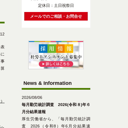
定休日：土日祝祭日
メールでのご相談・お問合せ
/12
発表
料に
１事
料算
News & Information
2026/08/06
社）
毎月勤労統計調査 2026(令和８)年６
月分結果速報
厚生労働省から、「毎月勤労統計調
査 2026（令和8）年6月分結果速
事へ