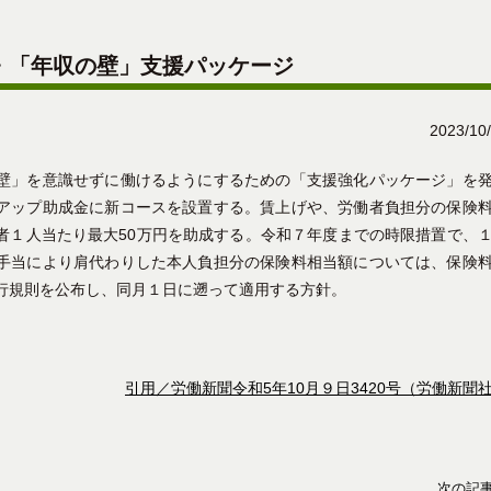
・「年収の壁」支援パッケージ
2023/10
壁」を意識せずに働けるようにするための「支援強化パッケージ」を
アップ助成金に新コースを設置する。賃上げや、労働者負担分の保険
者１人当たり最大50万円を助成する。令和７年度までの時限措置で、
手当により肩代わりした本人負担分の保険料相当額については、保険
行規則を公布し、同月１日に遡って適用する方針。
引用／労働新聞令和5年10月９日3420号（労働新聞
次の記