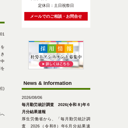
定休日：土日祝祭日
メールでのご相談・お問合せ
/01
」を
引き
討中
用を
News & Information
社)
2026/08/06
毎月勤労統計調査 2026(令和８)年６
月分結果速報
事へ
厚生労働省から、「毎月勤労統計調
査 2026（令和8）年6月分結果速