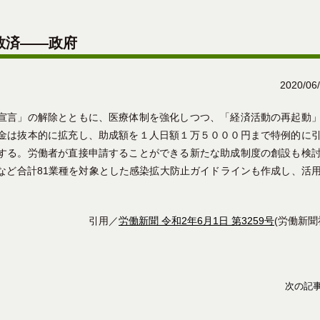
救済――政府
2020/06
宣言」の解除とともに、医療体制を強化しつつ、「経済活動の再起動
金は抜本的に拡充し、助成額を１人日額１万５０００円まで特例的に
する。労働者が直接申請することができる新たな助成制度の創設も検
など合計81業種を対象とした感染拡大防止ガイドラインも作成し、活
引用／
労働新聞 令和2年6月1日 第3259号
(労働新聞
次の記