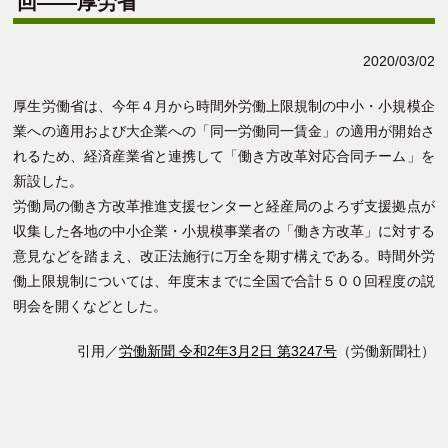
回――厚労省
2020/03/02
厚生労働省は、今年４月から時間外労働上限規制の中小・小規模企
業への適用および大企業への「同一労働同一賃金」の適用が開始さ
れるため、経済産業省と連携して「働き方改革対応合同チーム」を
新設した。
労働局の働き方改革推進支援センターと経産局のよろず支援拠点が
収集した各地の中小企業・小規模事業者の「働き方改革」に対する
意見などを踏まえ、改正法施行に万全を期す構えである。時間外労
働上限規制については、年度末までに全国で合計５００回程度の説
明会を開くなどとした。
引用／
労働新聞 令和2年3月2日 第3247号
（労働新聞社）