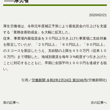
――厚労省
2020/02/21
厚生労働省は、令和元年度補正予算により最低賃金の引上げを支援
する「業務改善助成金」を大幅に拡充した。
従来、事業場内最低賃金を３０円以上引き上げた事業場に支給対象
を限定していたが、「２５円以上」「６０円以上」「９０円以上」
の３コースを新設したうえ、支給額の上限を４５０万円（従来１０
０万円）まで増額した。地域別最賃を毎年３%程度ずつ引き上げた
ことに対応するとともに、早期に全国平均１０００円を達成する狙
い。
引用／
労働新聞 令和2年2月24日 第3246号
(労働新聞社)
前の記事へ
次の記事へ