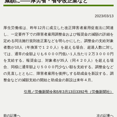
減額に――厚労省・省令改正案など
2023/03/13
厚生労働省は、昨年12月に成立した改正障害者雇用促進法に関連
し、一定要件下での障害者雇用調整金および報奨金の減額の詳細を
定める同法施行規則改正案などを明らかにした。調整金の支給対象
者数が10人（年換算で１２０人）を超える場合、超過人数に対し
ては、通常の金額よりも６０００円低い１人当たり２万３０００円
を支給する。報奨金は、対象者が35人（同４２０人）を超える場
合、同様に通常額より５０００円少ない額を支給する。調整金など
の見直しとともに、障害者雇用を後押しする助成金を新設する。調
整金などの減額支給の開始と助成金の新設は来年４月。
引用／労働新聞令和5年3月13日3392号（労働新聞社）
前の記事へ
次の記事へ