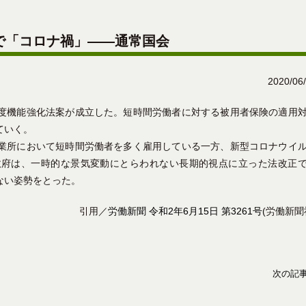
で「コロナ禍」――通常国会
2020/06
度機能強化法案が成立した。短時間労働者に対する被用者保険の適用
ていく。
業所において短時間労働者を多く雇用している一方、新型コロナウイ
政府は、一時的な景気変動にとらわれない長期的視点に立った法改正
ない姿勢をとった。
引用／
労働新聞 令和2年6月15日 第3261号
(労働新聞
次の記