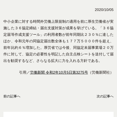
2020/10/05
中小企業に対する時間外労働上限規制の適用を前に厚生労働省が実
施した３６協定締結・届出支援対策が成果を挙げている。「３６協
定届等作成支援ツール」の利用者数が前年同期比２３０％に達した
ほか、令和元年の同協定届出数全体も１７７万５０００件を超え、
前年比約６％増加した。厚労省では今後、同協定未届事業場２０万
件に対して、協定の必要性を明記した自主点検シートを送付して届
出を勧奨するなど、さらなる拡大に力を入れる方針である。
引用／
労働新聞 令和2年10月5日第3275号
（労働新聞社）
前の記事へ
次の記事へ