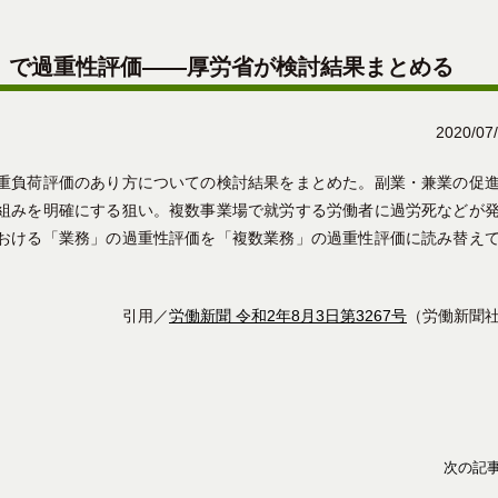
」で過重性評価――厚労省が検討結果まとめる
2020/07
重負荷評価のあり方についての検討結果をまとめた。副業・兼業の促
組みを明確にする狙い。複数事業場で就労する労働者に過労死などが
おける「業務」の過重性評価を「複数業務」の過重性評価に読み替え
引用／
労働新聞 令和2年8月3日第3267号
（労働新聞
次の記