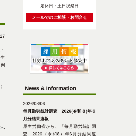
定休日：土日祝祭日
メールでのご相談・お問合せ
/27
進・
発生
て判
社）
News & Information
2026/08/06
毎月勤労統計調査 2026(令和８)年６
月分結果速報
厚生労働省から、「毎月勤労統計調
事へ
査 2026（令和8）年6月分結果速