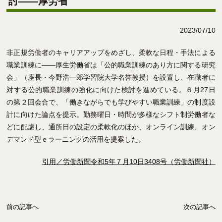
討――厚労省
2023/07/10
非正規労働者のキャリアアップをめざし、柔軟な日程・手法による
職業訓練に――厚生労働省は「公的職業訓練のあり方に関する研究
会」（座長・今野浩一郎学習院大学名誉教授）を設置し、在職者に
対する公的職業訓練の強化に向けた検討を進めている。６月27日
の第２回会合で、「働きながらでも学びやすい職業訓練」の制度設
計に向けた論点を提示。勤務曜日・時間が多様なシフト制労働者な
どに配慮し、通所日の設定の柔軟化のほか、オンライン訓練、オン
デマンド型ｅラーニングの活用を提案した。
引用／労働新聞令和5年７月10日3408号（労働新聞社）
前の記事へ
次の記事へ