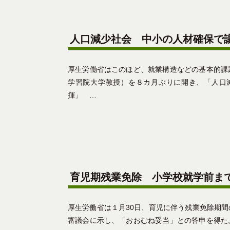
人口減少社会 中小の人材確保で
厚生労働省はこのほど、就業構造などの基本的課
学習院大学教授）を８カ月ぶりに開き、「人口
揮」 …
育児期残業免除 小学校就学前ま
厚生労働省は１月30日、育児に伴う残業免除期
審議会に示し、「おおむね妥当」との答申を得