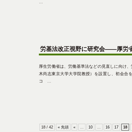
…
労基法改正視野に研究会――厚労
厚生労働省は、労働基準法などの見直しに向け、
木尚志東京大学大学院教授）を設置し、初会合
コ …
18 / 42
« 先頭
«
...
10
...
16
17
18