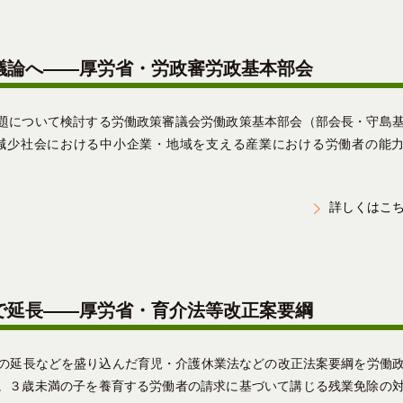
議論へ――厚労省・労政審労政基本部会
題について検討する労働政策審議会労働政策基本部会（部会長・守島
減少社会における中小企業・地域を支える産業における労働者の能
詳しくはこ
で延長――厚労省・育介法等改正案要綱
間の延長などを盛り込んだ育児・介護休業法などの改正法案要綱を労働
た。３歳未満の子を養育する労働者の請求に基づいて講じる残業免除