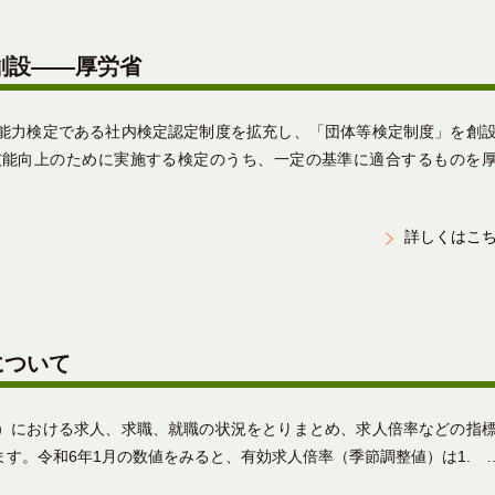
創設――厚労省
能力検定である社内検定認定制度を拡充し、「団体等検定制度」を創
技能向上のために実施する検定のうち、一定の基準に適合するものを
詳しくはこ
について
）における求人、求職、就職の状況をとりまとめ、求人倍率などの指
す。令和6年1月の数値をみると、有効求人倍率（季節調整値）は1. 